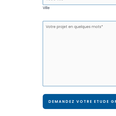
Ville
Votre
projet
en
quelques
mots
(Nécessaire)