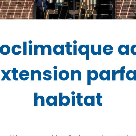
ioclimatique a
extension parfa
habitat