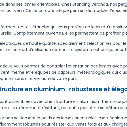
ide dans ses lames orientables. Chez Standing Véranda, nos pe
on par vérin. Cette caractéristique permet de moduler l’ensolei
ment un toit étanche qui vous protège de la pluie. En position s
naturelle. Complètement ouvertes, elles permettent de profiter pl
lectriques de haute qualité, spécialement sélectionnés pour leur 
ant un confort d’utilisation optimal. Le système est conçu po
ique vous permet de contrôler l’orientation des lames avec préc
uvent même être équipés de capteurs météorologiques qui ajus
optimal sans intervention de votre part.
tructure en aluminium : robustesse et élé
 sont assemblées avec une structure en aluminium thermolaqué
éger mais extrêmement résistant, ne rouille pas et ne se déforme 
er non seulement le poids des lames orientables, mais également
uffisamment robustes pour résister aux vents forts et aux charg