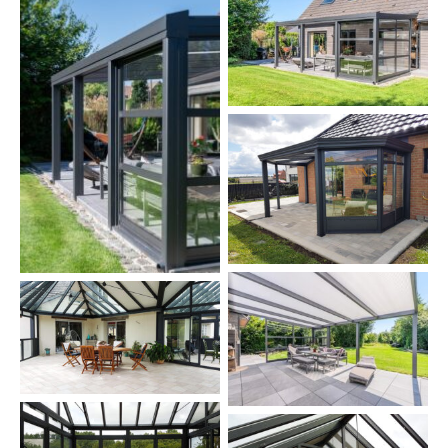
Pergola fermée
partiellement avec chasis
Pergola mono-pente de
couleur gris foncé avec 2
arêtiers à pan coupé,
chéneau mouluré et 1 côté
Pergola fermée
fermé.
partiellement avec chasis
véranda double pente +
pergola 3 versants de
couleur gris foncé sur
Pergola fermée
terrasse en hauteur
partiellement avec chasis
véranda double pente +