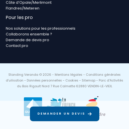
Côte d’Opale/Merlimont
Flandres/Meteren
Pour les pro
Nos solutions pour les professionnels
Collaborons ensemble ?
Demande de devis pro
Contact pro
Standing Veranda © 2026 -
Mentions légales
-
Conditions générales
d’uilisation
-
Données personnelles
-
Cookies
-
Sitemap
- Parc d'Activités
du Bois Rigault Nord 7 Rue Calmette 62880 VENDIN-LE-VIEIL
DEMANDER UN DEVIS