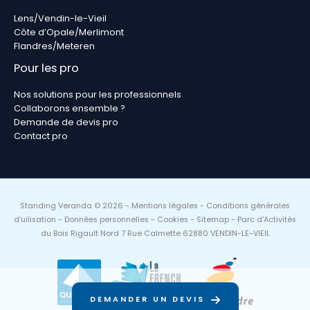
Lens/Vendin-le-Vieil
Côte d’Opale/Merlimont
Flandres/Meteren
Pour les pro
Nos solutions pour les professionnels
Collaborons ensemble ?
Demande de devis pro
Contact pro
Standing Veranda © 2026 -
Mentions légales
-
Conditions générales
d’uilisation
-
Données personnelles
-
Cookies
-
Sitemap
- Parc d'Activités
du Bois Rigault Nord 7 Rue Calmette 62880 VENDIN-LE-VIEIL
DEMANDER UN DEVIS