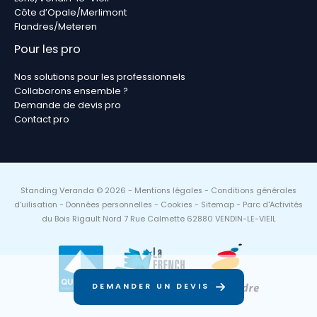
Côte d’Opale/Merlimont
Flandres/Meteren
Pour les pro
Nos solutions pour les professionnels
Collaborons ensemble ?
Demande de devis pro
Contact pro
Standing Veranda © 2026 -
Mentions légales
-
Conditions générales
d’uilisation
-
Données personnelles
-
Cookies
-
Sitemap
- Parc d'Activités
du Bois Rigault Nord 7 Rue Calmette 62880 VENDIN-LE-VIEIL
DEMANDER UN DEVIS