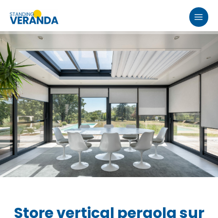
Aller
au
MAI
contenu
MEN
Store vertical pergola sur