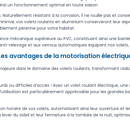
ainsi un fonctionnement optimal en toute saison.
. Naturellement résistant à la corrosion, il ne rouille pas et co
mal, vos volets roulants en aluminium conserveront leur aspect
tablement pérenne pour votre habitat.
stance mécanique supérieure au PVC, constituant ainsi une barrièr
nti-relevage et aux verrous automatiques équipant nos volets, 
Les avantages de la motorisation électriqu
majeure dans le domaine des volets roulants, transformant radica
lourds ou difficiles d’accès ! Avec un volet roulant électrique,
 d’utilisation est particulièrement appréciable pour les grandes ba
horaire de vos volets, automatisant ainsi leur ouverture et le
ever du soleil et leur fermeture à la tombée de la nuit, optimis