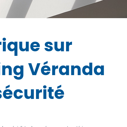
rique sur
ding Véranda
sécurité