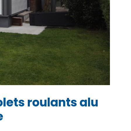
lets roulants alu
e