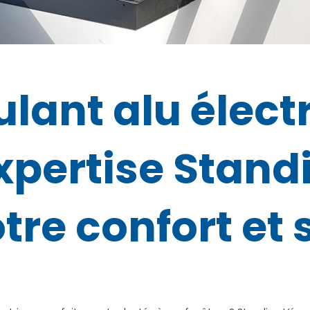
ulant alu élect
expertise Stan
tre confort et 