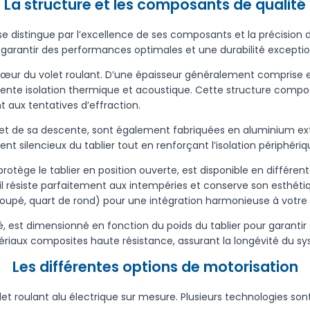
La structure et les composants de qualité
 se distingue par l’excellence de ses composants et la précision
rantir des performances optimales et une durabilité exceptio
cœur du volet roulant. D’une épaisseur généralement comprise e
lente isolation thermique et acoustique. Cette structure compos
 aux tentatives d’effraction.
e et de sa descente, sont également fabriquées en aluminium extrud
t silencieux du tablier tout en renforçant l’isolation périphériq
otège le tablier en position ouverte, est disponible en différente
l résiste parfaitement aux intempéries et conserve son esthéti
coupé, quart de rond) pour une intégration harmonieuse à votre
 est dimensionné en fonction du poids du tablier pour garantir sa
riaux composites haute résistance, assurant la longévité du sy
Les différentes options de motorisation
et roulant alu électrique sur mesure. Plusieurs technologies so