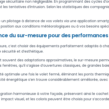
e sécuritaire non négligeable. En programmant des cycles d’o
les tentatives d’intrusion. Selon les statistiques des compagni
n pilotage à distance de vos volets via une application smartp
r position aux conditions météorologiques ou à vos besoins spéci
nce du sur-mesure pour des performances
esure, c’est choisir des équipements parfaitement adaptés à cha
 sécurité et d’esthétique.
nt souvent des adaptations approximatives, le sur-mesure perme
 fenêtres, qu’il s’agisse d’ouvertures classiques, de grandes ba
 optimale une fois le volet fermé, éliminant les ponts thermiques
acité énergétique s’en trouve considérablement améliorée, avec 
gration harmonieuse à votre façade, préservant ainsi le cachet a
r impact visuel, et les coloris peuvent être choisis pour s’accor