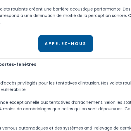
 volets roulants créent une barrière acoustique performante. De
i correspond à une diminution de moitié de la perception sonore
.
APPELEZ-NOUS
s portes-fenêtres
accès privilégiés pour les tentatives d’intrusion. Nos volets rou
ulnérabilité.
e exceptionnelle aux tentatives d’arrachement. Selon les statist
0% moins de cambriolages que celles qui en sont dépourvues. Ce
es verrous automatiques et des systèmes anti-relevage de derni