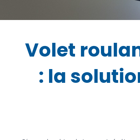
Volet roula
: la solut