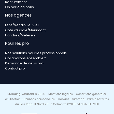
Recrutement
On parle de nous
Nos agences
Lens/Vendin-le-Vieil
Côte d’Opale/Merlimont
Flandres/Meteren
Pour les pro
Nos solutions pour les professionnels
Collaborons ensemble ?
Demande de devis pro
Contact pro
Standing Veranda © 2026 -
Mentions légales
-
Conditions générales
d’uilisation
-
Données personnelles
-
Cookies
-
Sitemap
- Parc d'Activités
du Bois Rigault Nord 7 Rue Calmette 62880 VENDIN-LE-VIEIL